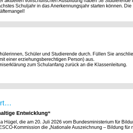
 aktuellen vollschulischen Ausbildung haben 58 Studierende i
nächstes Schuljahr in das Anerkennungsjahr starten können. Die
räftemangel!
chülerinnen, Schüler und Studierende durch. Füllen Sie anschl
it einer erziehungsberechtigen Person) aus.
ndniserklärung zum Schulanfang zurück an die Klassenleitung.
ort…
altige Entwicklung“
a Hügel, die am 20. Juli 2026 vom Bundesministerium für Bildu
CO-Kommission die „Nationale Auszeichnung – Bildung für n