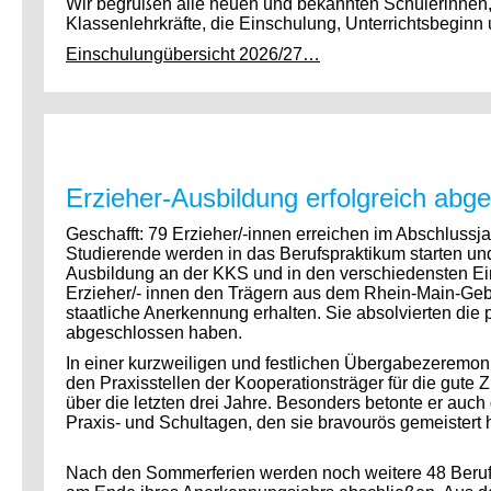
Wir begrüßen alle neuen und bekannten Schülerinnen, 
Klassenlehrkräfte, die Einschulung, Unterrichtsbegin
Einschulungübersicht 2026/27…
Erzieher-Ausbildung erfolgreich abg
Geschafft: 79 Erzieher/-innen erreichen im Abschluss
Studierende werden in das Berufspraktikum starten und
Ausbildung an der KKS und in den verschiedensten Ein
Erzieher/- innen den Trägern aus dem Rhein-Main-Gebie
staatliche Anerkennung erhalten. Sie absolvierten die p
abgeschlossen haben.
In einer kurzweiligen und festlichen Übergabezeremoni
den Praxisstellen der Kooperationsträger für die gute
über die letzten drei Jahre. Besonders betonte er auc
Praxis- und Schultagen, den sie bravourös gemeistert h
Nach den Sommerferien werden noch weitere 48 Berufs