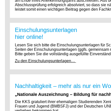
am Ende ihres Anerkennungsjahrs abschließen. Aus der
Abschlussprüfung erfolgreich absolviert, so dass sie 
leistet somit einen wichtigen Beitrag gegen den Fachk
Einschulungsunterlagen
hier online!
Lesen Sie sich bitte die Einschulungsunterlagen für S
Seiten der Einschulungsunterlagen (ggfs. gemeinsam m
Bitte geben Sie die vollständig ausgefüllte Einverstä
Zu den Einschulungsunterlagen…
Nachhaltigkeit – mehr als nur ein W
„Nationale Auszeichnung – Bildung für nachh
Die KKS gratuliert ihrer ehemaligen Studierenden Xeni
Frauen und Jugend (BMBSFJ) und der Deutschen UNES
verliehen bekommen hat.