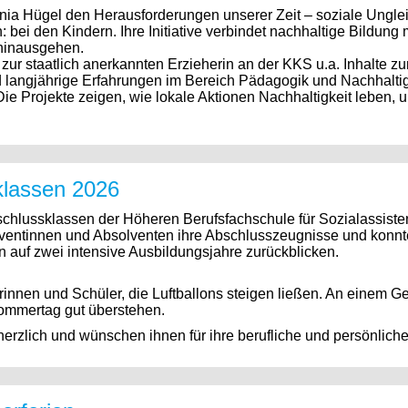
ia Hügel den Herausforderungen unserer Zeit – soziale Ungleic
 bei den Kindern. Ihre Initiative verbindet nachhaltige Bildung
 hinausgehen.
zur staatlich anerkannten Erzieherin an der KKS u.a. Inhalte 
langjährige Erfahrungen im Bereich Pädagogik und Nachhaltigk
Die Projekte zeigen, wie lokale Aktionen Nachhaltigkeit leben, 
klassen 2026
bschlussklassen der Höheren Berufsfachschule für Sozialassiste
solventinnen und Absolventen ihre Abschlusszeugnisse und kon
 auf zwei intensive Ausbildungsjahre zurückblicken.
innen und Schüler, die Luftballons steigen ließen. An einem G
ommertag gut überstehen.
erzlich und wünschen ihnen für ihre berufliche und persönliche