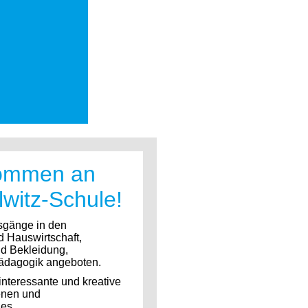
lkommen an
lwitz-Schule!
sgänge in den
d Hauswirtschaft,
nd Bekleidung,
pädagogik angeboten.
interessante und kreative
enen und
es.