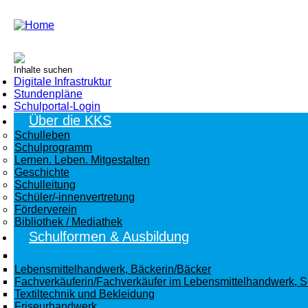
Digitale Infrastruktur
Stundenpläne
Schulportal-Login
Über die KKS
Schulleben
Schulprogramm
Lernen. Leben. Mitgestalten
Geschichte
Schulleitung
Schüler/-innenvertretung
Förderverein
Bibliothek / Mediathek
Schulformen & Ausbildung
Berufsschule:
Lebensmittelhandwerk, Bäckerin/Bäcker
Fachverkäuferin/Fachverkäufer im Lebensmittelhandwerk, 
Textiltechnik und Bekleidung
Friseurhandwerk