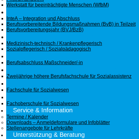
Werkstatt für beeinträchtigte Menschen (WfbM)
Bildungsgänge zur Berufsvorbereitung:
InteA – Integration und Abschluss
Berufsvorbereitende Bildungsmaßnahmen (BvB) in Teilzeit
Berufsvorbereitungsjahr (BVJ/BzB)
Zweijährige Berufsfachschule:
Medizinisch-technisch / Krankenpflegerisch
Sozialpflegerisch / Sozialpädagogisch
Mehrjährige Berufsfachschule:
Berufsabschluss Maßschneider/-in
Zweijährige höhere Berufsfachschule:
Zweijährige höhere Berufsfachschule für Sozialassistenz
Fachschule:
Fachschule für Sozialwesen
Fachoberschule:
Fachoberschule für Sozialwesen
Service & Information
Termine / Kalender
Downloads – Anmeldeformulare und Infoblätter
Stellenangebote für Lehrkräfte
Unterstützung & Beratung