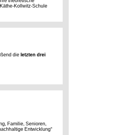
hre theoretische
 Käthe-Kollwitz-Schule
ießend die
letzten drei
ng, Familie, Senioren,
achhaltige Entwicklung“