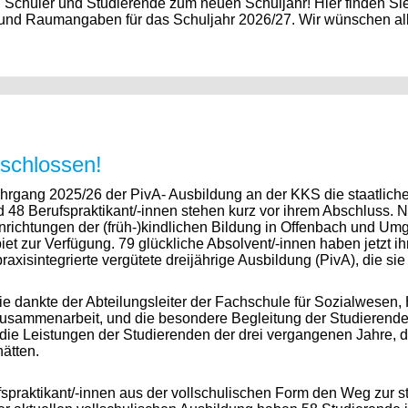
Schüler und Studierende zum neuen Schuljahr! Hier finden Sie 
n und Raumangaben für das Schuljahr 2026/27. Wir wünschen all
eschlossen!
jahrgang 2025/26 der PivA- Ausbildung an der KKS die staatlic
 48 Berufspraktikant/-innen stehen kurz vor ihrem Abschluss. 
richtungen der (früh-)kindlichen Bildung in Offenbach und Umg
t zur Verfügung. 79 glückliche Absolvent/-innen haben jetzt i
raxisintegrierte vergütete dreijährige Ausbildung (PivA), die sie
e dankte der Abteilungsleiter der Fachschule für Sozialwesen, 
 Zusammenarbeit, und die besondere Begleitung der Studierende
h die Leistungen der Studierenden der drei vergangenen Jahre,
ätten.
praktikant/-innen aus der vollschulischen Form den Weg zur s